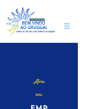
+9
ANOS
Abra
sua
Emp